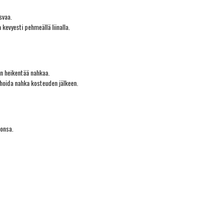
svaa.
 kevyesti pehmeällä liinalla.
en heikentää nahkaa.
 hoida nahka kosteuden jälkeen.
tonsa.