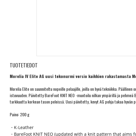
TUOTETIEDOT
Morelia IV Elite AG uusi tekonurmi versio kaikkien rakastamasta M
Morelia Elite on suunniteltu nopeille pelaajille, joilla on hyvä tekniikka. Pääll
istuvuuden. Päivitetty BareFoot KNIT NEO -muotoilu nilkan ympärillä ja pehmeä B
tarkkuutta korkean tason peleissä. Uusi päivitetty, kevyt AG pohja takaa hyvän
Paino: 200 g
・K-Leather
・BareFoot KNIT NEO (updated with a knit pattern that aims fo