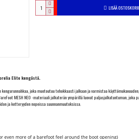
LISÄÄ OSTOSKORII
orelia Elite kengästä.
inen on kengurunnahkaa, joka muotoutuu tehokkaasti jalkaan ja varmistaa käyttömukavuuden
areFoot MESH NEO -materiaali jalkaterän ympärillä luovat paljasjalkatuntuman, joka pa
 pidon ja ketteryyden nopeissa suunnanmuutoksissa.
r even more of a barefoot feel around the boot opening)