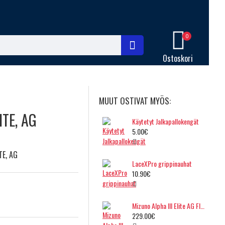
0
Ostoskori
MUUT OSTIVAT MYÖS:
TE, AG
Käytetyt Jalkapallokengät
5.00€
TE, AG
LaceXPro grippinauhat
10.90€
Mizuno Alpha III Elite AG Flare
229.00€