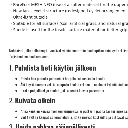
・BareFoot MESH NEO (use of a softer material for the upper 
・New laces eyelet structure (redesigned eyelet arrangement 
・Ultra-light outsole
・Suitable for all surfaces (soil, artificial grass, and natural gr
・Suede is used for the insole surface material for better grip
Nahkaiset jalkapallokengät vaativat vähän enemmän huolenpitoa kuin synteettiset
futiskenkien huoltamiseen:
1.
Puhdista heti käytön jälkeen
Poista lika ja muta pehmeällä harjalla tai kostealla liinalla.
Älä käytä kuumaa vettä tai upota kenkiä veteen – nahka ei tykkää liiallis
Irrota pohjalliset ja nauhat, jotta kenkä kuivuu paremmin.
2.
Kuivata oikein
Anna kenkien kuivua huoneenlämmössä, ei patterin päällä tai auringossa.
Voit täyttää kengät sanomalehdillä, jotka imevät kosteutta ja auttavat 
3.
Hoida nahkaa säännöllisesti