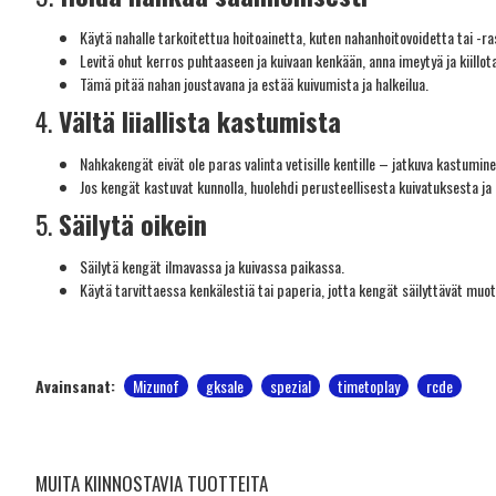
Käytä nahalle tarkoitettua hoitoainetta, kuten nahanhoitovoidetta tai -ra
Levitä ohut kerros puhtaaseen ja kuivaan kenkään, anna imeytyä ja kiillota
Tämä pitää nahan joustavana ja estää kuivumista ja halkeilua.
4.
Vältä liiallista kastumista
Nahkakengät eivät ole paras valinta vetisille kentille – jatkuva kastumin
Jos kengät kastuvat kunnolla, huolehdi perusteellisesta kuivatuksesta ja
5.
Säilytä oikein
Säilytä kengät ilmavassa ja kuivassa paikassa.
Käytä tarvittaessa kenkälestiä tai paperia, jotta kengät säilyttävät muo
Avainsanat:
Mizunof
gksale
spezial
timetoplay
rcde
MUITA KIINNOSTAVIA TUOTTEITA