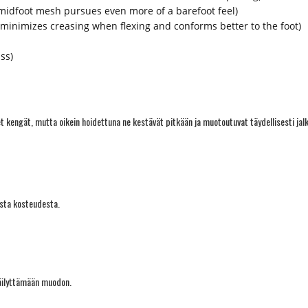
midfoot mesh pursues even more of a barefoot feel)
minimizes creasing when flexing and conforms better to the foot)
ass)
 kengät, mutta oikein hoidettuna ne kestävät pitkään ja muotoutuvat täydellisesti jal
esta kosteudesta.
säilyttämään muodon.