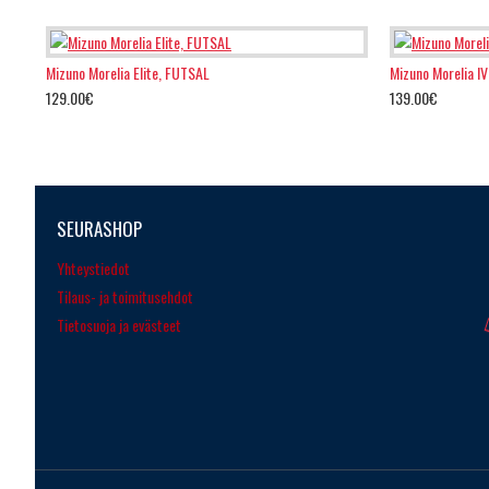
Mizuno Morelia Elite, FUTSAL
Mizuno Morelia I
129.00€
139.00€
SEURASHOP
Yhteystiedot
Tilaus- ja toimitusehdot
Tietosuoja ja evästeet