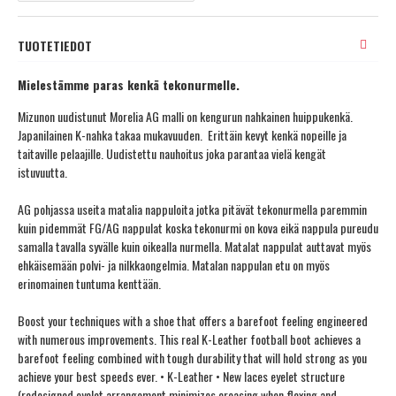
TUOTETIEDOT
Mielestämme paras kenkä tekonurmelle.
Mizunon uudistunut Morelia AG malli on kengurun nahkainen huippukenkä.
Japanilainen K-nahka takaa mukavuuden. Erittäin kevyt kenkä nopeille ja
taitaville pelaajille. Uudistettu nauhoitus joka parantaa vielä kengät
istuvuutta.
AG pohjassa useita matalia nappuloita jotka pitävät tekonurmella paremmin
kuin pidemmät FG/AG nappulat koska tekonurmi on kova eikä nappula pureudu
samalla tavalla syvälle kuin oikealla nurmella. Matalat nappulat auttavat myös
ehkäisemään polvi- ja nilkkaongelmia. Matalan nappulan etu on myös
erinomainen tuntuma kenttään.
Boost your techniques with a shoe that offers a barefoot feeling engineered
with numerous improvements. This real K-Leather football boot achieves a
barefoot feeling combined with tough durability that will hold strong as you
achieve your best speeds ever. • K-Leather • New laces eyelet structure
(redesigned eyelet arrangement minimizes creasing when flexing and