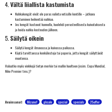
4.
Vältä liiallista kastumista
Nahkakengät eivät ole paras valinta vetisille kentille – jatkuva
kastuminen heikentää nahkaa.
Jos kengät kastuvat kunnolla, huolehdi perusteellisesta kuivatuksesta
ja hoida nahka kosteuden jälkeen.
5.
Säilytä oikein
Säilytä kengät ilmavassa ja kuivassa paikassa.
Käytä tarvittaessa kenkälestoja tai paperia, jotta kengät säilyttävät
muotonsa.
Haluatko myös vinkkejä tietyn merkin tai mallin huoltoon (esim. Copa Mundial,
Nike Premier tms.)?
Avainsanat:
Mizunof
gksale
spezial
specials
25offer