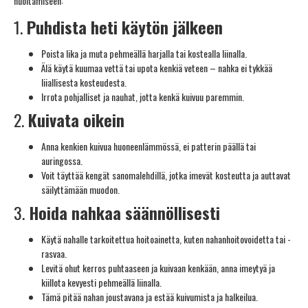
huoltamiseen:
1.
Puhdista heti käytön jälkeen
Poista lika ja muta pehmeällä harjalla tai kostealla liinalla.
Älä käytä kuumaa vettä tai upota kenkiä veteen – nahka ei tykkää
liiallisesta kosteudesta.
Irrota pohjalliset ja nauhat, jotta kenkä kuivuu paremmin.
2.
Kuivata oikein
Anna kenkien kuivua huoneenlämmössä, ei patterin päällä tai
auringossa.
Voit täyttää kengät sanomalehdillä, jotka imevät kosteutta ja auttavat
säilyttämään muodon.
3.
Hoida nahkaa säännöllisesti
Käytä nahalle tarkoitettua hoitoainetta, kuten nahanhoitovoidetta tai -
rasvaa.
Levitä ohut kerros puhtaaseen ja kuivaan kenkään, anna imeytyä ja
kiillota kevyesti pehmeällä liinalla.
Tämä pitää nahan joustavana ja estää kuivumista ja halkeilua.