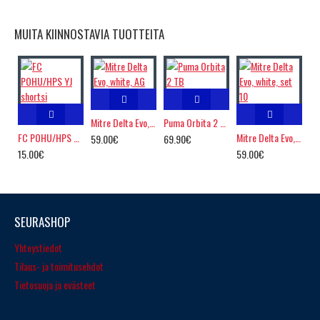
MUITA KIINNOSTAVIA TUOTTEITA
Mitre Delta Evo, white, AG
Puma Orbita 2 TB
FC POHU/HPS YJ shortsi
Mitre Delta Evo, white, set 10
59.00€
69.90€
15.00€
59.00€
SEURASHOP
Yhteystiedot
Tilaus- ja toimitusehdot
Tietosuoja ja evästeet