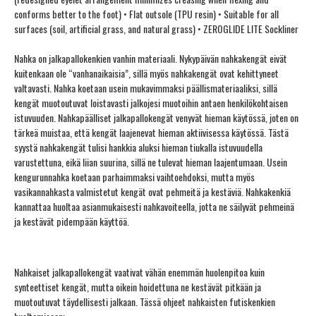
conforms better to the foot) • Flat outsole (TPU resin) • Suitable for all
surfaces (soil, artificial grass, and natural grass) • ZEROGLIDE LITE Sockliner
Nahka on jalkapallokenkien vanhin materiaali. Nykypäivän nahkakengät eivät
kuitenkaan ole “vanhanaikaisia”, sillä myös nahkakengät ovat kehittyneet
valtavasti. Nahka koetaan usein mukavimmaksi päällismateriaaliksi, sillä
kengät muotoutuvat loistavasti jalkojesi muotoihin antaen henkilökohtaisen
istuvuuden. Nahkapäälliset jalkapallokengät venyvät hieman käytössä, joten on
tärkeä muistaa, että kengät laajenevat hieman aktiivisessa käytössä. Tästä
syystä nahkakengät tulisi hankkia aluksi hieman tiukalla istuvuudella
varustettuna, eikä liian suurina, sillä ne tulevat hieman laajentumaan. Usein
kengurunnahka koetaan parhaimmaksi vaihtoehdoksi, mutta myös
vasikannahkasta valmistetut kengät ovat pehmeitä ja kestäviä. Nahkakenkiä
kannattaa huoltaa asianmukaisesti nahkavoiteella, jotta ne säilyvät pehmeinä
ja kestävät pidempään käyttöä.
Nahkaiset jalkapallokengät vaativat vähän enemmän huolenpitoa kuin
synteettiset kengät, mutta oikein hoidettuna ne kestävät pitkään ja
muotoutuvat täydellisesti jalkaan. Tässä ohjeet nahkaisten futiskenkien