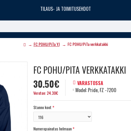
TILAUS- JA TOIMITUSEHDOT
FC POHU/PiTa YJ
FC POHU/PiTa verkkatakki
FC POHU/PITA VERKKATAKKI
30.50€
VARASTOSSA
Model:
Pride, FZ -7200
Veroton: 24.30€
Stanno koot
Numeropainatus helmaan