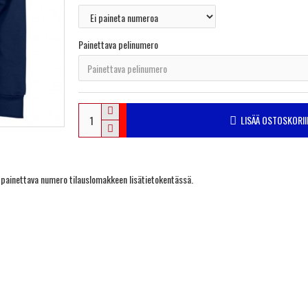
Painettava pelinumero
LISÄÄ OSTOSKORII
a painettava numero tilauslomakkeen lisätietokentässä.