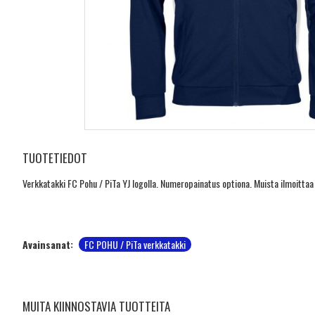
TUOTETIEDOT
Verkkatakki FC Pohu / PiTa YJ logolla. Numeropainatus optiona. Muista ilmoitta
Avainsanat:
FC POHU / PiTa verkkatakki
MUITA KIINNOSTAVIA TUOTTEITA