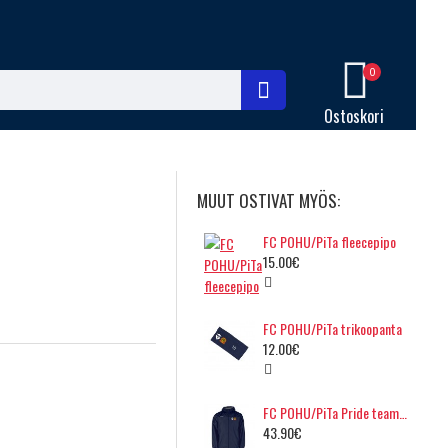
0
Ostoskori
MUUT OSTIVAT MYÖS:
FC POHU/PiTa fleecepipo
15.00€
FC POHU/PiTa trikoopanta
12.00€
FC POHU/PiTa Pride team takki
43.90€