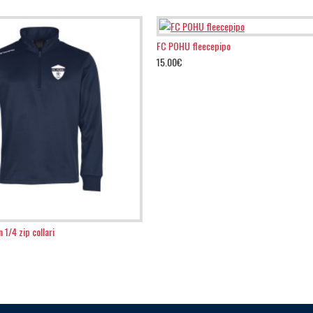
FC POHU fleecepipo
15.00€
1/4 zip collari