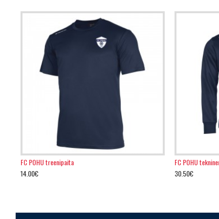
FC POHU treenipaita
FC POHU tekninen 
14.00€
30.50€