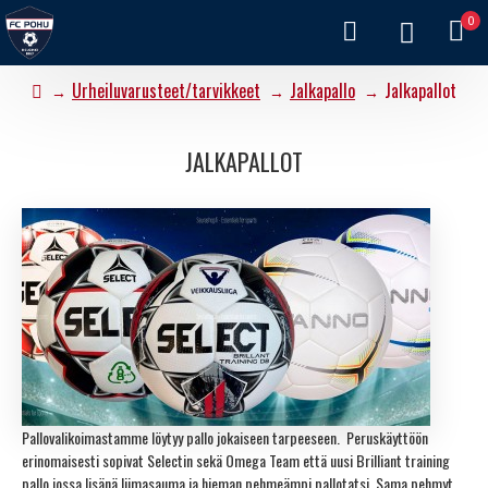
0
Urheiluvarusteet/tarvikkeet
Jalkapallo
Jalkapallot
JALKAPALLOT
Pallovalikoimastamme löytyy pallo jokaiseen tarpeeseen. Peruskäyttöön
erinomaisesti sopivat Selectin sekä Omega Team että uusi Brilliant training
pallo jossa lisänä liimasauma ja hieman pehmeämpi pallotatsi. Sama pehmyt