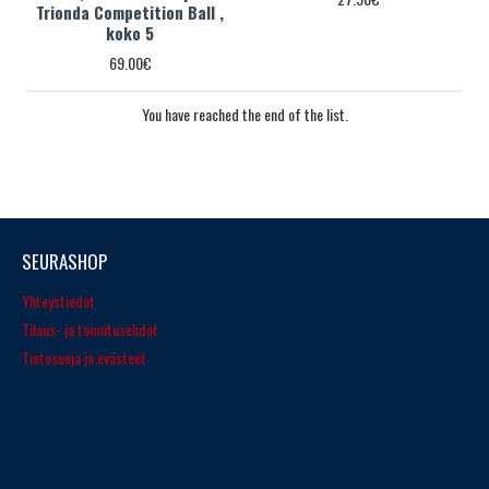
Trionda Competition Ball ,
koko 5
69.00€
You have reached the end of the list.
SEURASHOP
Yhteystiedot
Tilaus- ja toimitusehdot
Tietosuoja ja evästeet