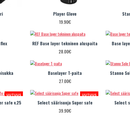
ri
Player Glove
Sta
19.90€
flex
REF Base layer tekninen aluspaita
Base laye
28.00€
pisukka
Baselayer T-paita
Stanno Sol
27.00€
UUTUUS
UUTUUS
er safe v.25
Select säärisuoja Super safe
Select 
39.90€