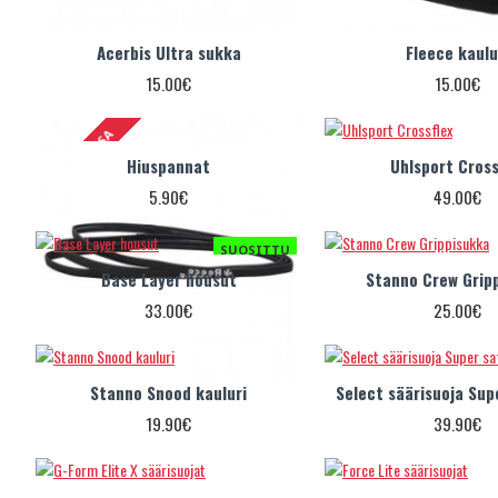
Acerbis Ultra sukka
Fleece kaulu
15.00€
15.00€
VARASTOSSA
Hiuspannat
Uhlsport Cross
5.90€
49.00€
SUOSITTU
Base Layer housut
Stanno Crew Grip
33.00€
25.00€
Stanno Snood kauluri
Select säärisuoja Sup
19.90€
39.90€