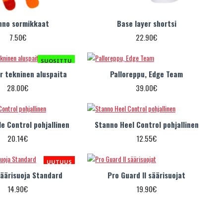
nno sormikkaat
Base layer shortsi
7.50€
22.90€
SUOSITTU
r tekninen aluspaita
Palloreppu, Edge Team
28.00€
39.00€
e Control pohjallinen
Stanno Heel Control pohjallinen
20.14€
12.55€
UUTUUS
säärisuoja Standard
Pro Guard II säärisuojat
14.90€
19.90€