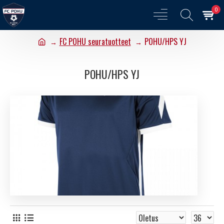
0
FC POHU seuratuotteet
POHU/HPS YJ
POHU/HPS YJ