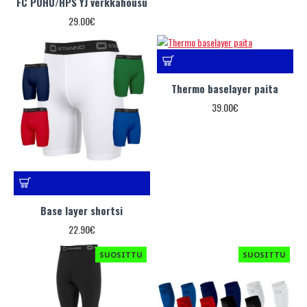
FC POHU/HPS YJ verkkahousu
29.00€
Thermo baselayer paita
39.00€
Base layer shortsi
22.90€
SUOSITTU
SUOSITTU