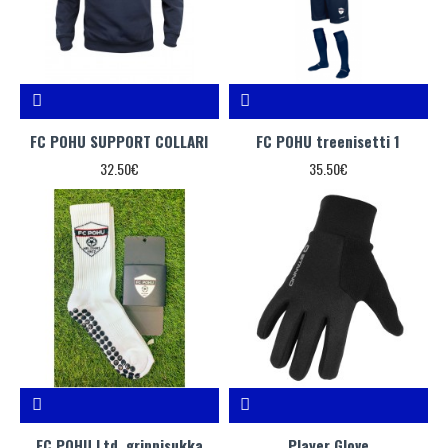
FC POHU SUPPORT COLLARI
FC POHU treenisetti 1
32.50€
35.50€
FC POHU Ltd. grippisukka
Player Glove