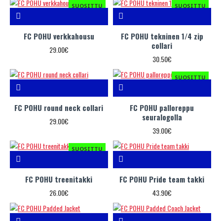
SUOSITTU
SUOSITTU
FC POHU verkkahousu
FC POHU tekninen 1/4 zip
collari
29.00€
30.50€
SUOSITTU
FC POHU round neck collari
FC POHU palloreppu
seuralogolla
29.00€
39.00€
SUOSITTU
FC POHU treenitakki
FC POHU Pride team takki
26.00€
43.90€