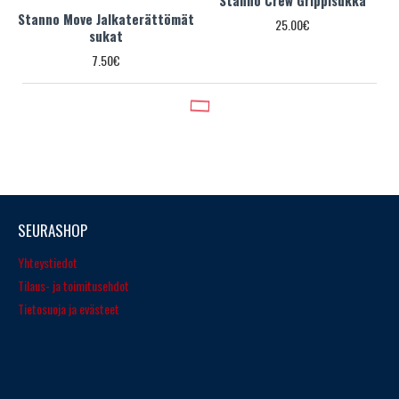
Stanno Move Jalkaterättömät
25.00€
sukat
7.50€
SEURASHOP
Yhteystiedot
Tilaus- ja toimitusehdot
Tietosuoja ja evästeet