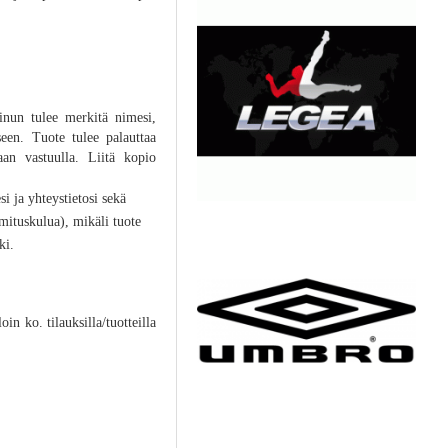
inun tulee merkitä nimesi,
eseen. Tuote tulee palauttaa
aan vastuulla. Liitä kopio
si ja yhteystietosi sekä
mituskulua), mikäli tuote
ki.
in ko. tilauksilla/tuotteilla