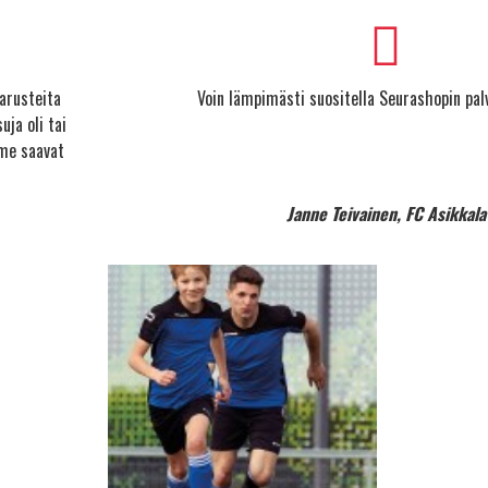
arusteita
Voin lämpimästi suositella Seurashopin palv
uja oli tai
mme saavat
Janne Teivainen, FC Asikkala