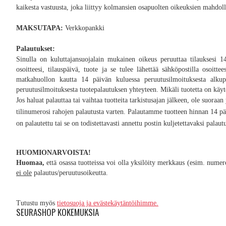
kaikesta vastuusta, joka liittyy kolmansien osapuolten oikeuksien mahdoll
MAKSUTAPA:
Verkkopankki
Palautukset:
Sinulla on kuluttajansuojalain mukainen oikeus peruuttaa tilauksesi 1
osoitteesi, tilauspäivä, tuote ja se tulee lähettää sähköpostilla osoitte
matkahuollon kautta 14 päivän kuluessa peruutusilmoituksesta alkupe
peruutusilmoituksesta tuotepalautuksen yhteyteen. Mikäli tuotetta on käy
Jos haluat palauttaa tai vaihtaa tuotteita tarkistusajan jälkeen, ole suoraa
tilinumerosi rahojen palautusta varten. Palautamme tuotteen hinnan
14 p
on palautettu tai se on todistettavasti annettu postin kuljetettavaksi pa
HUOMIONARVOISTA!
Huomaa,
että osassa tuotteissa voi olla yksilöity merkkaus (esim. numero
ei ole
palautus/peruutusoikeutta.
Tutustu myös
tietosuoja ja evästekäytäntöihimme.
SEURASHOP KOKEMUKSIA