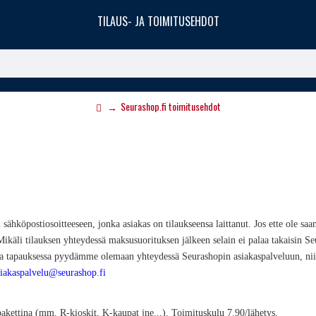
TILAUS- JA TOIMITUSEHDOT
Seurashop.fi toimitusehdot
n sähköpostiosoitteeseen, jonka asiakas on tilaukseensa laittanut. Jos ette ole saa
 Mikäli tilauksen yhteydessä maksusuorituksen jälkeen selain ei palaa takaisin Seu
sessa tapauksessa pyydämme olemaan yhteydessä Seurashopin asiakaspalveluun, n
siakaspalvelu@seurashop.fi
pakettina (mm. R-kioskit, K-kaupat jne...). Toimituskulu 7.90/lähetys.