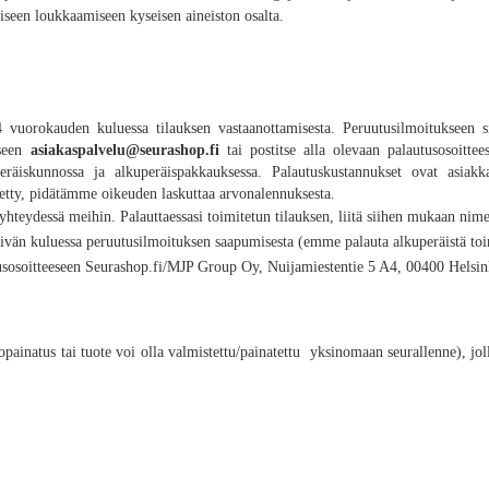
iseen loukkaamiseen kyseisen aineiston osalta.
4 vuorokauden kuluessa tilauksen vastaanottamisesta. Peruutusilmoitukseen s
eseen
asiakaspalvelu@seurashop.fi
tai
postitse alla olevaan palautusosoitte
räiskunnossa ja alkuperäispakkauksessa. Palautuskustannukset ovat asiakk
tetty, pidätämme oikeuden laskuttaa arvonalennuksesta.
n yhteydessä meihin. Palauttaessasi toimitetun tilauksen, liitä siihen mukaan nime
äivän
kuluessa peruutusilmoituksen saapumisesta (emme palauta alkuperäistä toi
lautusosoitteeseen Seurashop.fi/MJP Group Oy, Nuijamiestentie 5 A4, 00400 Helsin
painatus tai tuote voi olla valmistettu/painatettu yksinomaan seurallenne), jollo