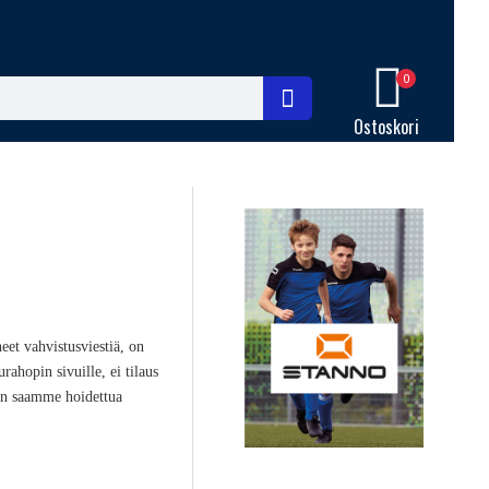
0
Ostoskori
neet vahvistusviestiä, on
rahopin sivuille, ei tilaus
iin saamme hoidettua