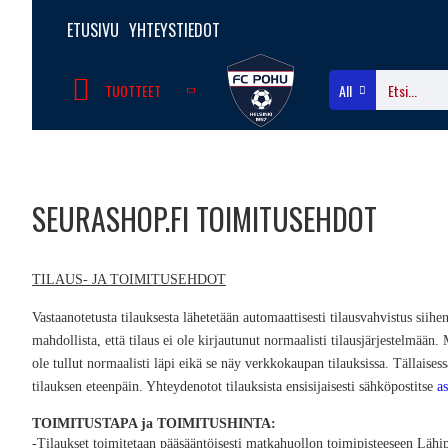
ETUSIVU
YHTEYSTIEDOT
TUOTTEET
All
SEURASHOP.FI TOIMITUSEHDOT
TILAUS- JA TOIMITUSEHDOT
Vastaanotetusta tilauksesta lähetetään automaattisesti tilausvahvistus siihe
mahdollista, että tilaus ei ole kirjautunut normaalisti tilausjärjestelmään.
ole tullut normaalisti läpi eikä se näy verkkokaupan tilauksissa. Tällai
tilauksen eteenpäin. Yhteydenotot tilauksista ensisijaisesti sähköpostitse
a
TOIMITUSTAPA ja TOIMITUSHINTA:
-Tilaukset toimitetaan pääsääntöisesti matkahuollon toimipisteeseen Lähi