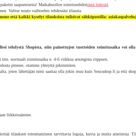
a paketin saapumisesta! Matkahuollon toimitusehdot
tästä linkistä
.
n. Valitse nouto vaihtoehto tehdessäsi tilausta.
me että kaikki kyselyt tilauksista tulisivat sähköpostilla: asiakaspalvel
allesi tehdystä Shopista, niin painettujen tuotteiden toimitusaika voi oll
at tms. normaali toimitusaika n. 4-6 viikkoa sesongista riippuen.
johdosta pitenee, otamme yhteyttä pikimmiten.
alta, joten lähettäjän nimi saattaa olla jokin muu kuin Seurashop.fi ja että shop
kaan liikkeissämme.
käyttää tilauksen toteuttamiseen tarvittavia logoja, kuvia ja muita aineistoja. 